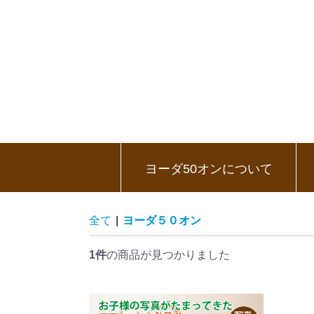
ヨーダ50オンについて
全て
|
ヨーダ５０オン
1件
の商品が見つかりました